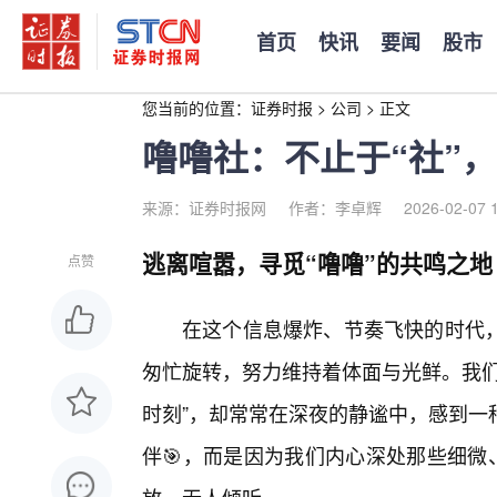
首页
快讯
要闻
股市
您当前的位置：
证券时报
>
公司
>
正文
噜噜社：不止于“社”
来源：证券时报网
作者：李卓辉
2026-02-07 
逃离喧嚣，寻觅“噜噜”的共鸣之地
点赞
在这个信息爆炸、节奏飞快的时代，
匆忙旋转，努力维持着体面与光鲜。我们
时刻”，却常常在深夜的静谧中，感到一
伴🎯，而是因为我们内心深处那些细微