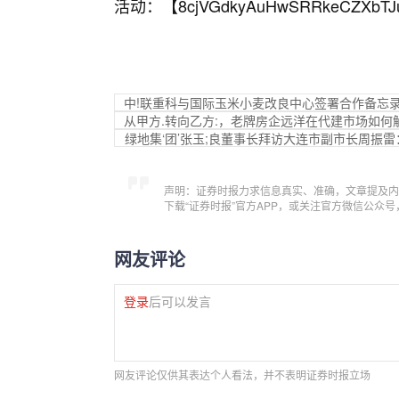
活动：【
8cjVGdkyAuHwSRRkeCZXbTJ
中!联重科与国际玉米小麦改良中心签署合作备忘
从甲方.转向乙方:，老牌房企远洋在代建市场如何
绿地集‘团’张玉;良董事长拜访大连市副市长周振
声明：证券时报力求信息真实、准确，文章提及内
下载“证券时报”官方APP，或关注官方微信公众
网友评论
登录
后可以发言
网友评论仅供其表达个人看法，并不表明证券时报立场