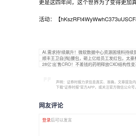
更是这四年间，这个世界为了变得更加
活动：【
hKszRFt4WyWwhC373uUSCF
AI.需求持!续飙升！微软数据中心资源困境料持续到
顺丰王卫自{掏}腰包，砸上亿给员工发红包，太豪
28亿‘出’售CRO！不差钱的药明释放CXO结构性
声明：证券时报力求信息真实、准确，文章提及内
下载“证券时报”官方APP，或关注官方微信公众
网友评论
登录
后可以发言