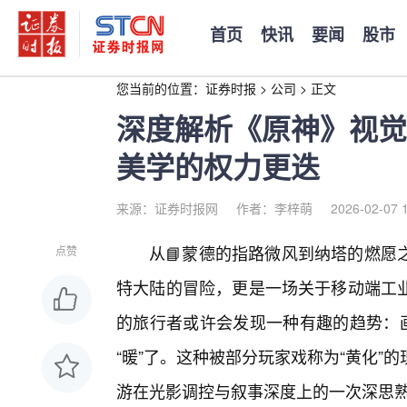
首页
快讯
要闻
股市
您当前的位置：
证券时报
>
公司
>
正文
深度解析《原神》视觉
美学的权力更迭
来源：证券时报网
作者：李梓萌
2026-02-07 
从📘蒙德的指路微风到纳塔的燃愿
点赞
特大陆的冒险，更是一场关于移动端工
的旅行者或许会发现一种有趣的趋势：画
“暖”了。这种被部分玩家戏称为“黄化
游在光影调控与叙事深度上的一次深思